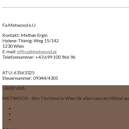
Fa.Metwood e.U
Kontakt: Methan Ergin
Helene-Thimig-Weg 15/142
1230 Wien
E-mail:
office@metwood.at
Telefonnummer: +43 699 100 966 96
ATU: 63563325
Steuernummer: 09344/4305
ÜBER UNS
METWOOD - Ihre Tischlerei in Wien für alles rund um Möbel au
Kontakt
Impressum
Datenschutzerklärung