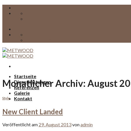
Skip
to
office(at)metwood.at
content
+43 699 100 96696
office(at)metwood.at
+43 699 100 96696
Startseite
Monatlicher Archiv:
August 2
Dienstleistungen
Referenzen
Galerie
Kontakt
Style
New Client Landed
Veröffentlicht am
29. August 2013
von
admin