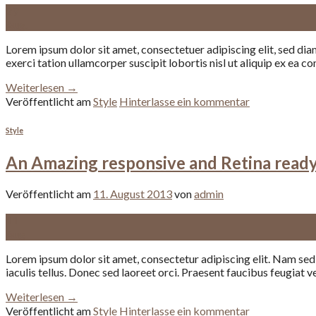
29
Aug.
Lorem ipsum dolor sit amet, consectetuer adipiscing elit, sed d
exerci tation ullamcorper suscipit lobortis nisl ut aliquip ex e
Weiterlesen
→
Veröffentlicht am
Style
Hinterlasse ein kommentar
Style
An Amazing responsive and Retina read
Veröffentlicht am
11. August 2013
von
admin
11
Aug.
Lorem ipsum dolor sit amet, consectetur adipiscing elit. Nam sed el
iaculis tellus. Donec sed laoreet orci. Praesent faucibus feugiat v
Weiterlesen
→
Veröffentlicht am
Style
Hinterlasse ein kommentar