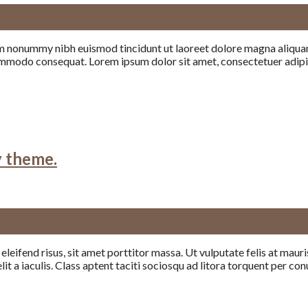
iam nonummy nibh euismod tincidunt ut laoreet dolore magna aliquam
a commodo consequat. Lorem ipsum dolor sit amet, consectetuer adip
y theme.
eifend risus, sit amet porttitor massa. Ut vulputate felis at mauris
elit a iaculis. Class aptent taciti sociosqu ad litora torquent per c