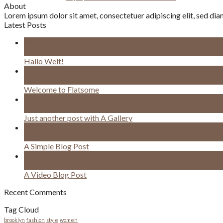
About
Lorem ipsum dolor sit amet, consectetuer adipiscing elit, sed d
Latest Posts
01
Feb.
Hallo Welt!
19
Nov.
Welcome to Flatsome
13
Okt.
Just another post with A Gallery
13
Okt.
A Simple Blog Post
01
Jan.
A Video Blog Post
Recent Comments
Tag Cloud
brooklyn
fashion
style
women