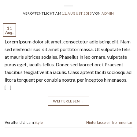
VERÖFFENTLICHT AM
11. AUGUST 2013
VON
ADMIN
11
Aug.
Lorem ipsum dolor sit amet, consectetur adipiscing elit. Nam
sed eleifend risus, sit amet porttitor massa. Ut vulputate felis
at mauris ultrices sodales. Phasellus in leo ornare, vulputate
purus eget, iaculis tellus. Donec sed laoreet orci. Praesent
faucibus feugiat velit a iaculis. Class aptent taciti sociosqu ad
litora torquent per conubia nostra, per inceptos himenaeos.
[…]
WEITERLESEN
→
Veröffentlicht am
Style
Hinterlasse ein kommentar