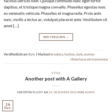
facilisis ultrices nibh. Quisque commodo nunc eget tortor
dapibus, et tristique magna convallis. Phasellus egestas nunc
eu venenatis vehicula. Phasellus et magna nulla. Proin ante
nunc, mollis a lectus ac, volutpat placerat ante. Vestibulum sit
amet […]
WEITERLESEN
→
Veröffentlicht am
Style
|
Markiert
brooklyn
,
fashion
,
style
,
women
Hinterlasse ein kommentar
STYLE
Another post with A Gallery
VERÖFFENTLICHT AM
16. DEZEMBER 2013
VON
ADMIN
16
Dez.