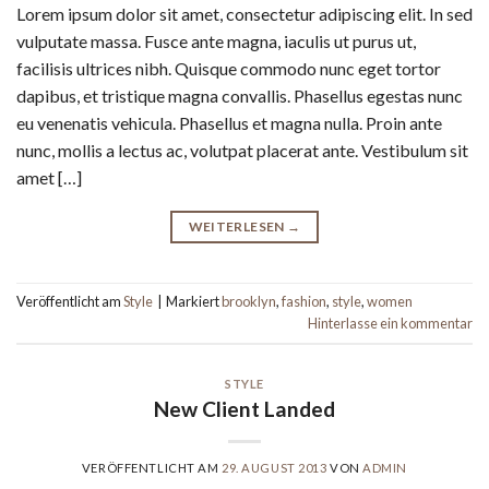
Lorem ipsum dolor sit amet, consectetur adipiscing elit. In sed
vulputate massa. Fusce ante magna, iaculis ut purus ut,
facilisis ultrices nibh. Quisque commodo nunc eget tortor
dapibus, et tristique magna convallis. Phasellus egestas nunc
eu venenatis vehicula. Phasellus et magna nulla. Proin ante
nunc, mollis a lectus ac, volutpat placerat ante. Vestibulum sit
amet […]
WEITERLESEN
→
Veröffentlicht am
Style
|
Markiert
brooklyn
,
fashion
,
style
,
women
Hinterlasse ein kommentar
STYLE
New Client Landed
VERÖFFENTLICHT AM
29. AUGUST 2013
VON
ADMIN