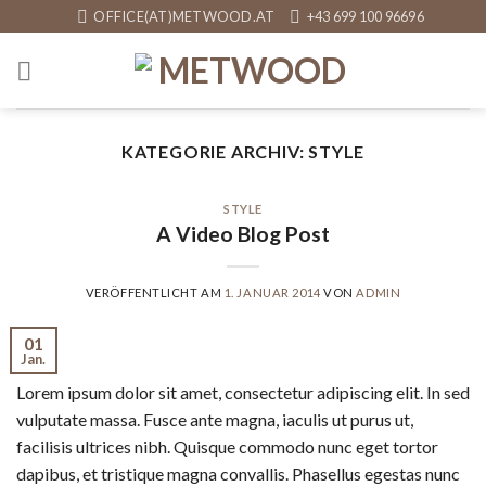
Skip
OFFICE(AT)METWOOD.AT
+43 699 100 96696
to
content
KATEGORIE ARCHIV:
STYLE
STYLE
A Video Blog Post
VERÖFFENTLICHT AM
1. JANUAR 2014
VON
ADMIN
01
Jan.
Lorem ipsum dolor sit amet, consectetur adipiscing elit. In sed
vulputate massa. Fusce ante magna, iaculis ut purus ut,
facilisis ultrices nibh. Quisque commodo nunc eget tortor
dapibus, et tristique magna convallis. Phasellus egestas nunc