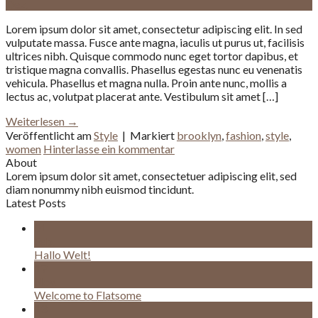
Dez.
Lorem ipsum dolor sit amet, consectetur adipiscing elit. In sed
vulputate massa. Fusce ante magna, iaculis ut purus ut, facilisis
ultrices nibh. Quisque commodo nunc eget tortor dapibus, et
tristique magna convallis. Phasellus egestas nunc eu venenatis
vehicula. Phasellus et magna nulla. Proin ante nunc, mollis a
lectus ac, volutpat placerat ante. Vestibulum sit amet […]
Weiterlesen
→
Veröffentlicht am
Style
|
Markiert
brooklyn
,
fashion
,
style
,
women
Hinterlasse ein kommentar
About
Lorem ipsum dolor sit amet, consectetuer adipiscing elit, sed
diam nonummy nibh euismod tincidunt.
Latest Posts
01
Feb.
Hallo Welt!
19
Nov.
Welcome to Flatsome
13