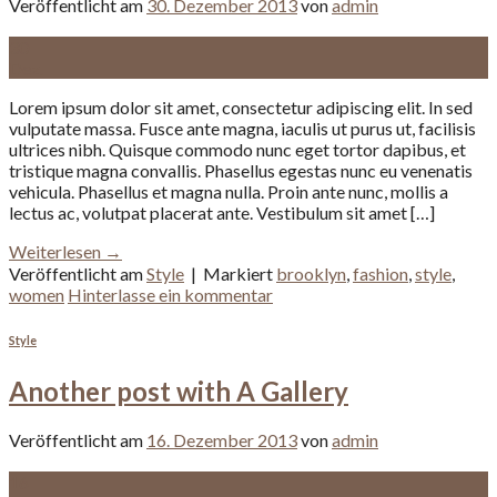
Veröffentlicht am
30. Dezember 2013
von
admin
30
Dez.
Lorem ipsum dolor sit amet, consectetur adipiscing elit. In sed
vulputate massa. Fusce ante magna, iaculis ut purus ut, facilisis
ultrices nibh. Quisque commodo nunc eget tortor dapibus, et
tristique magna convallis. Phasellus egestas nunc eu venenatis
vehicula. Phasellus et magna nulla. Proin ante nunc, mollis a
lectus ac, volutpat placerat ante. Vestibulum sit amet […]
Weiterlesen
→
Veröffentlicht am
Style
|
Markiert
brooklyn
,
fashion
,
style
,
women
Hinterlasse ein kommentar
Style
Another post with A Gallery
Veröffentlicht am
16. Dezember 2013
von
admin
16