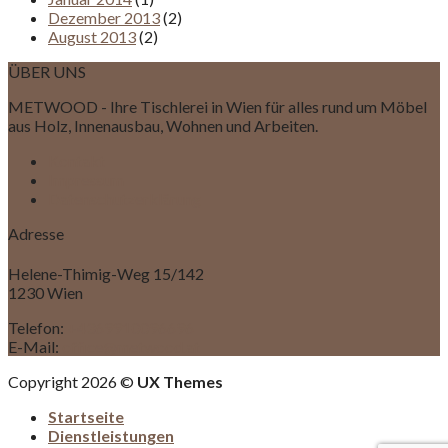
Dezember 2013
(2)
August 2013
(2)
ÜBER UNS
METWOOD - Ihre Tischlerei in Wien für alles rund um Möbel
aus Holz, Innenausbau, Wohnen und Arbeiten.
Kontakt
Impressum
Datenschutzerklärung
Adresse
Helene-Thimig-Weg 15/142
1230 Wien
Telefon:
+4369910096696
E-Mail:
office@metwood.at
Copyright 2026 ©
UX Themes
Startseite
Dienstleistungen